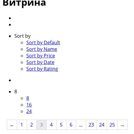
Витрина
Sort by
Sort by Default
Sort by Name
Sort by Price
Sort by Date
Sort by Rating
8
8
16
24
←
1
2
3
4
5
6
…
23
24
25
→