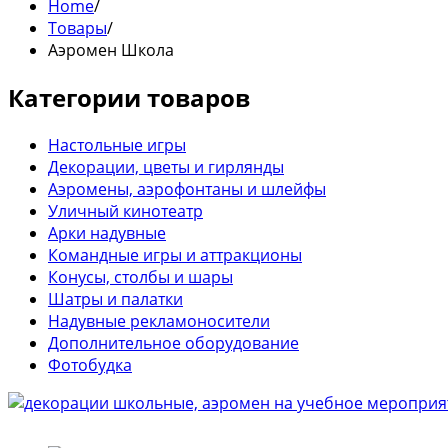
Home
/
Товары
/
Аэромен Школа
Категории товаров
Настольные игры
Декорации, цветы и гирлянды
Аэромены, аэрофонтаны и шлейфы
Уличный кинотеатр
Арки надувные
Командные игры и аттракционы
Конусы, столбы и шары
Шатры и палатки
Надувные рекламоносители
Дополнительное оборудование
Фотобудка