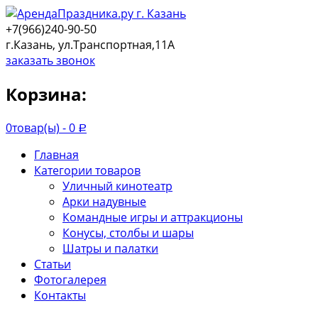
+7(966)240-90-50
г.Казань, ул.Транспортная,11А
заказать звонок
Корзина:
0
товар(ы) -
0
Р
Главная
Категории товаров
Уличный кинотеатр
Арки надувные
Командные игры и аттракционы
Конусы, столбы и шары
Шатры и палатки
Статьи
Фотогалерея
Контакты