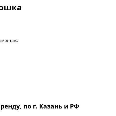
тошка
демонтаж;
енду, по г. Казань и РФ