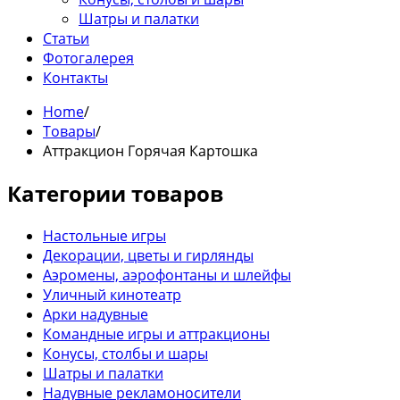
Шатры и палатки
Статьи
Фотогалерея
Контакты
Home
/
Товары
/
Аттракцион Горячая Картошка
Категории товаров
Настольные игры
Декорации, цветы и гирлянды
Аэромены, аэрофонтаны и шлейфы
Уличный кинотеатр
Арки надувные
Командные игры и аттракционы
Конусы, столбы и шары
Шатры и палатки
Надувные рекламоносители