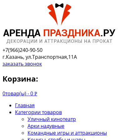
+7(966)240-90-50
г.Казань, ул.Транспортная,11А
заказать звонок
Корзина:
0
товар(ы) -
0
Р
Главная
Категории товаров
Уличный кинотеатр
Арки надувные
Командные игры и аттракционы
Конусы, столбы и шары