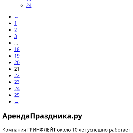
24
←
1
2
3
…
18
19
20
21
22
23
24
25
→
АрендаПраздника.ру
Компания ГРИНФЛЕЙТ около 10 лет успешно работает