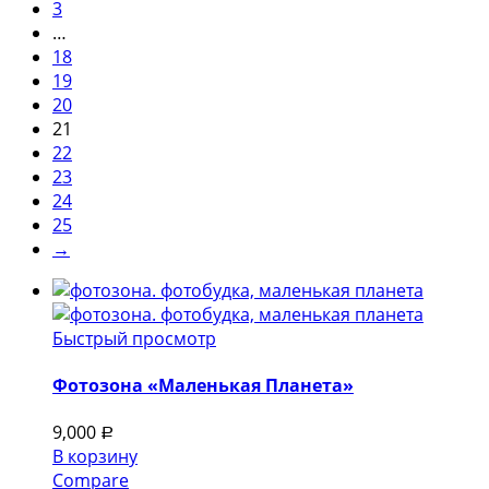
3
…
18
19
20
21
22
23
24
25
→
Быстрый просмотр
Фотозона «Маленькая Планета»
9,000
Р
В корзину
Compare