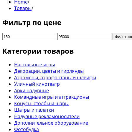
Home
/
Товары
/
Фильтр по цене
Фильтро
Категории товаров
Настольные игры
Декорации, цветы и гирлянды
Аэромены, аэрофонтаны и шлейфы
Уличный кинотеатр
Арки надувные
Командные игры и аттракционы
Конусы, столбы и шары
Шатры и палатки
Надувные рекламоносители
Дополнительное оборудование
Фотобудка