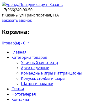
+7(966)240-90-50
г.Казань, ул.Транспортная,11А
заказать звонок
Корзина:
0
товар(ы) -
0
Р
Главная
Категории товаров
Уличный кинотеатр
Арки надувные
Командные игры и аттракционы
Конусы, столбы и шары
Шатры и палатки
Статьи
Фотогалерея
Контакты