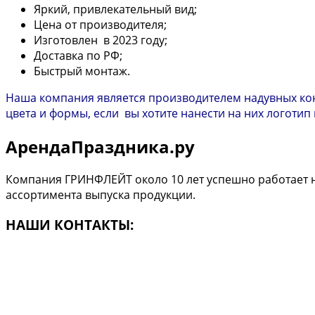
Яркий, привлекательный вид;
Цена от производителя;
Изготовлен в 2023 году;
Доставка по РФ;
Быстрый монтаж.
Наша компания является производителем надувных кон
цвета и формы, если вы хотите нанести на них логотип
АрендаПраздника.ру
Компания ГРИНФЛЕЙТ около 10 лет успешно работает н
ассортимента выпуска продукции.
НАШИ КОНТАКТЫ:
г.Казань ул. Транспортная, 11 А
Телефон:
+7 (966) 240-90-50
E-mail:
grinfleit@yandex.ru
Copyright © 2016г. АрендаПраздника.ру г.Казань