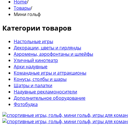
Home
/
Товары
/
Мини гольф
Категории товаров
Настольные игры
Декорации, цветы и гирлянды
Аэромены, аэрофонтаны и шлейфы
Уличный кинотеатр
Арки надувные
Командные игры и аттракционы
Конусы, столбы и шары
Шатры и палатки
Надувные рекламоносители
Дополнительное оборудование
Фотобудка