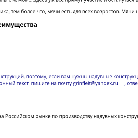
лика, тем более что, мячи есть для всех возростов. Мяч
реимущества
струкций, поэтому, если вам нужны надувные конструкц
нный текст пишите на почту grinfleit@yandex.ru , отв
а Российском рынке по производству надувных констру