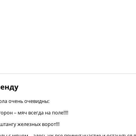
ренду
ола очень очевидны:
орон – мяч всегда на поле!!!!
 штангу железных ворот!!!
ы с мячом….здесь уж все примут участие и остануться в