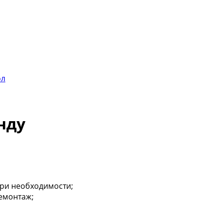
нду
ри необходимости;
демонтаж;